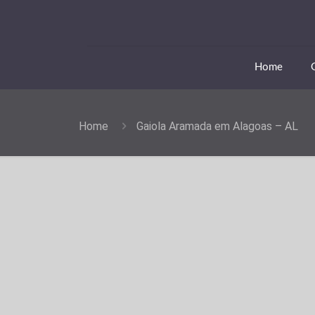
Home
Home
Gaiola Aramada em Alagoas – AL
Gaiola Ara
Capital e região metro