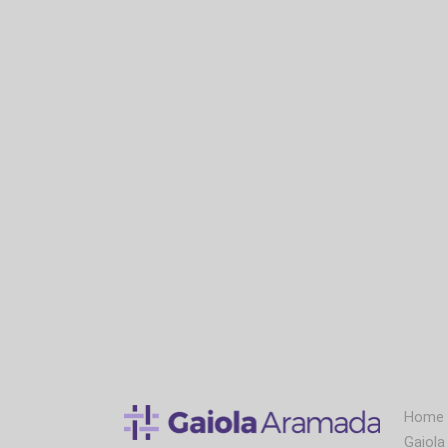
* Conforme lei de direitos autorais nº 9610 de 19
PROIBIDAS DE REPRODUÇÃO, mesmo que citando noss
reprodução, APENAS COM A NOSSA PERMISSÃO)
Home
Gaiol