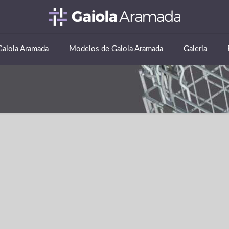
Gaiola Aramada
Modelos de Gaiola Aramada
Galeria
mada em Alagoas – AL
politana